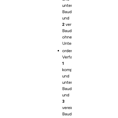
unterzeichnetes
Baudossier
und
2
vereinfachte
Baudossiers
ohne
Unterschrift
ordentliches
Verfahren:
1
komplettes
und
unterzeichnetes
Baudossier
und
3
vereinfachte
Baudossiers