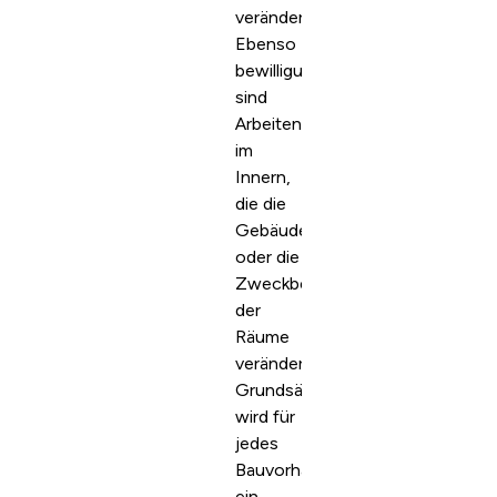
verändern.
Ebenso
bewilligungspflichtig
sind
Arbeiten
im
Innern,
die die
Gebäudestruktur
oder die
Zweckbestimmung
der
Räume
verändern.
Grundsätzlich
wird für
jedes
Bauvorhaben
ein