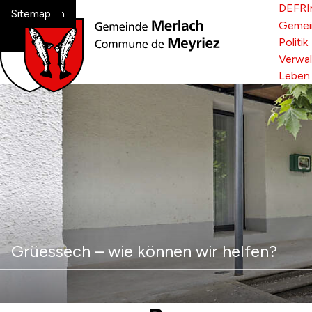
Navigieren in Melrach-Me
Schnellnavigation
Spr
Bitte 
DE
FR
I
Home
Navigation
Inhalt
Suche
Sitemap
Hau
Gemei
Politik
Verwa
Leben
Suche
Suchbegriff
Grüessech – wie können wir helfen?