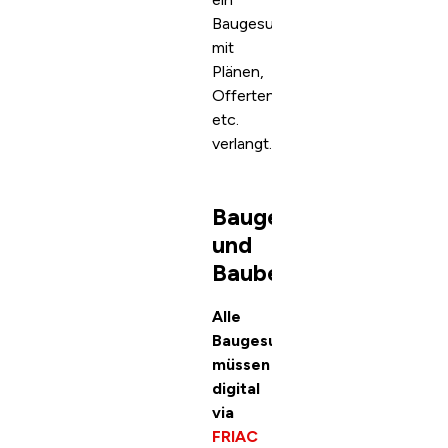
Baugesuch
mit
Plänen,
Offerten
etc.
verlangt.
Baugesuche
und
Baubewilligungen
Alle
Baugesuche
müssen
digital
via
FRIAC