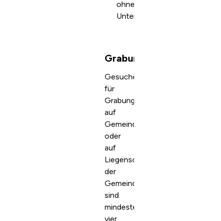
ohne
Unterschrift
Grabungsgesuche
Gesuche
für
Grabungsarbeiten
auf
Gemeindestrassen
oder
auf
Liegenschaften
der
Gemeinde
sind
mindestens
vier