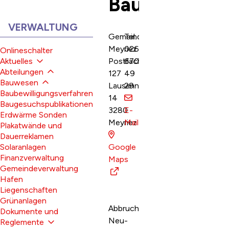
Bauwesen
SUBNAVIGATION:
VERWALTUNG
Adresse
Gemeindeverwaltung
Tel.
Meyriez
026
Onlineschalter
Aktuelles
Postfach
670
Abteilungen
127
49
Bauwesen
Lausannestrasse
29
Baubewilligungsverfahren
14
Baugesuchspublikationen
3280
E-
Erdwärme Sonden
Meyriez
Mail
Plakatwände und
Dauerreklamen
Solaranlagen
Google
Finanzverwaltung
Maps
Gemeindeverwaltung
Hafen
Liegenschaften
Grünanlagen
Beschreibung Bau
Abbruch,
Dokumente und
Neu-
Reglemente