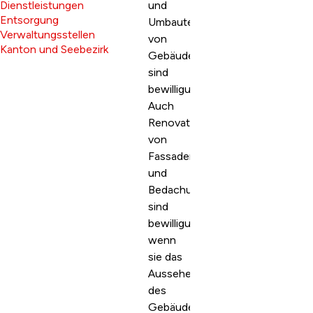
Dienstleistungen
und
Entsorgung
Umbauten
Verwaltungsstellen
von
Kanton und Seebezirk
Gebäuden
sind
bewilligungspflichtig.
Auch
Renovationsarbeiten
von
Fassaden
und
Bedachungen
sind
bewilligungspflichtig,
wenn
sie das
Aussehen
des
Gebäudes