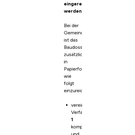
eingereicht
werden.
Bei der
Gemeindeverwaltung
ist das
Baudossier
zusätzlich
in
Papierform
wie
folgt
einzureichen:
vereinfachtes
Verfahren:
1
komplettes
und