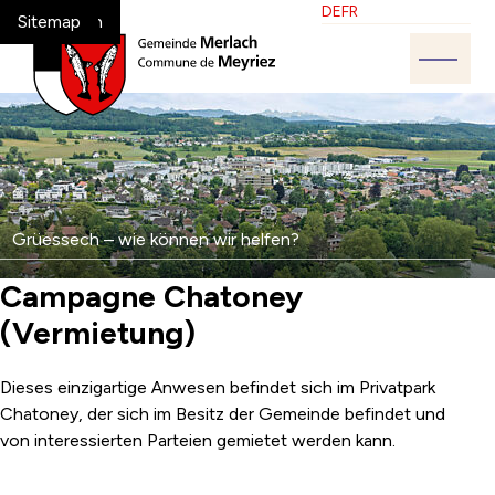
Navigieren in Melrach-Meyriez
Schnellnavigation
Sprache
Bitte wählen Sie die ge
DE
FR
Home
Navigation
Inhalt
Suche
Sitemap
Hauptn
Suche
Suchbegriff
Grüessech – wie können wir helfen?
Such
Campagne Chatoney
(Vermietung)
Dieses einzigartige Anwesen befindet sich im Privatpark
Chatoney, der sich im Besitz der Gemeinde befindet und
von interessierten Parteien gemietet werden kann.