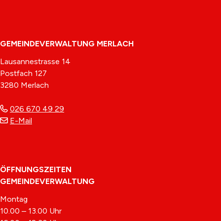
Footer
GEMEINDEVERWALTUNG MERLACH
Lausannestrasse 14
Postfach 127
3280 Merlach
026 670 49 29
E-Mail
ÖFFNUNGSZEITEN
GEMEINDEVERWALTUNG
Montag
10.00 – 13.00 Uhr