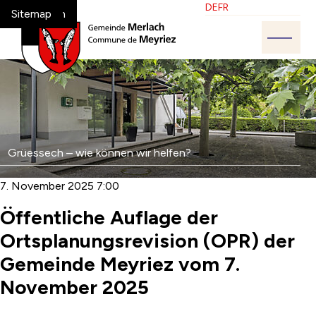
Navigieren in Melrach-Meyriez
Schnellnavigation
Sprache
Bitte wählen Sie die ge
DE
FR
Home
Navigation
Inhalt
Suche
Sitemap
Hauptn
Suche
Suchbegriff
Grüessech – wie können wir helfen?
Such
7. November 2025 7:00
Öffentliche Auflage der
Ortsplanungsrevision (OPR) der
Gemeinde Meyriez vom 7.
November 2025