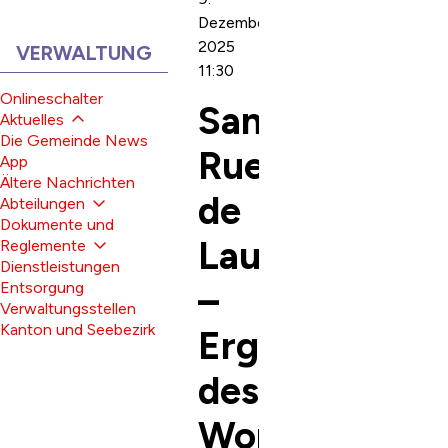
Dezember
2025
SUBNAVIGATION:
VERWALTUNG
11:30
Onlineschalter
Sanierung
Aktuelles
Die Gemeinde News
Rue
App
Ältere Nachrichten
de
Abteilungen
Dokumente und
Lausanne
Reglemente
Dienstleistungen
–
Entsorgung
Verwaltungsstellen
Kanton und Seebezirk
Ergebnisse
des
Workshops