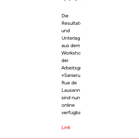
Die
Resultate
und
Unterlagen
aus dem
Workshop
der
Arbeitsgruppe
«Sanierung
Rue de
Lausanne»
sind nun
online
verfügbar.
Link