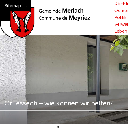
Navigieren in Melrach-Me
Schnellnavigation
Spr
Bitte 
DE
FR
I
Home
Navigation
Inhalt
Suche
Sitemap
Hau
Gemei
Politik
Verwa
Leben
Suche
Suchbegriff
Grüessech – wie können wir helfen?
9.