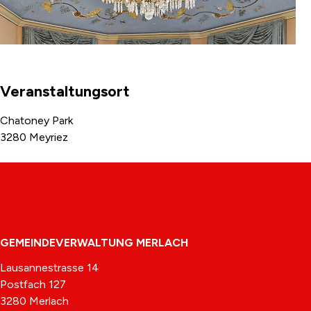
Veranstaltungsort
Chatoney Park
3280 Meyriez
Footer
GEMEINDEVERWALTUNG MERLACH
Lausannestrasse 14
Postfach 127
3280 Merlach