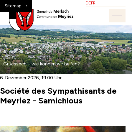
Navigieren in Melrach-Meyriez
Schnellnavigation
Sprache
Bitte wählen Sie die ge
DE
FR
Home
Navigation
Inhalt
Suche
Sitemap
Hauptn
Suche
Suchbegriff
Grüessech – wie können wir helfen?
Such
6. Dezember 2026
, 19:00 Uhr
Société des Sympathisants de
Meyriez - Samichlous