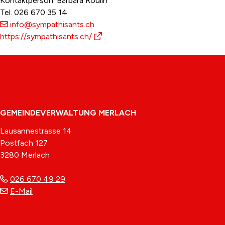
Kontaktperson: Barbara Roulin
Tel.
026 670 35 14
info@sympathisants.ch
https://sympathisants.ch/
Footer
GEMEINDEVERWALTUNG MERLACH
Lausannestrasse 14
Postfach 127
3280 Merlach
026 670 49 29
E-Mail